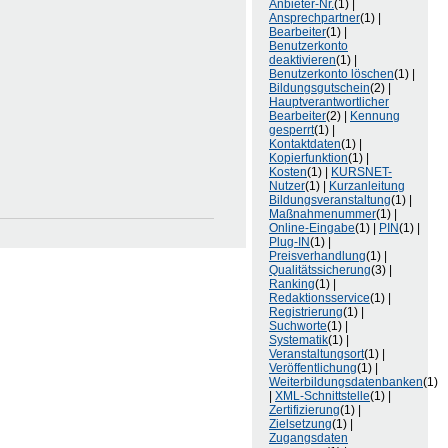
Anbieter-Nr.
(1) |
Ansprechpartner
(1) |
Bearbeiter
(1) |
Benutzerkonto
deaktivieren
(1) |
Benutzerkonto löschen
(1) |
Bildungsgutschein
(2) |
Hauptverantwortlicher
Bearbeiter
(2) |
Kennung
gesperrt
(1) |
Kontaktdaten
(1) |
Kopierfunktion
(1) |
Kosten
(1) |
KURSNET-
Nutzer
(1) |
Kurzanleitung
Bildungsveranstaltung
(1) |
Maßnahmenummer
(1) |
Online-Eingabe
(1) |
PIN
(1) |
Plug-IN
(1) |
Preisverhandlung
(1) |
Qualitätssicherung
(3) |
Ranking
(1) |
Redaktionsservice
(1) |
Registrierung
(1) |
Suchworte
(1) |
Systematik
(1) |
Veranstaltungsort
(1) |
Veröffentlichung
(1) |
Weiterbildungsdatenbanken
(1)
|
XML-Schnittstelle
(1) |
Zertifizierung
(1) |
Zielsetzung
(1) |
Zugangsdaten