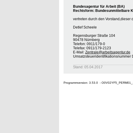
Bundesagentur für Arbeit (BA)
Rechtsform: Bundesunmittelbare Kö
vertreten durch den Vorstand,dieser 
Detlef Scheele
Regensburger Straße 104
90478 Nürnberg
Telefon: 0911/179-0
Telefax: 0911/179-2123
E-Mail:
Zentrale@arbeitsagentur.de
Umsatzsteueridentifikationsnumme
Stand: 05.04.2017
Programmversion: 3.53.0 - O0V02YF5_PERM01_