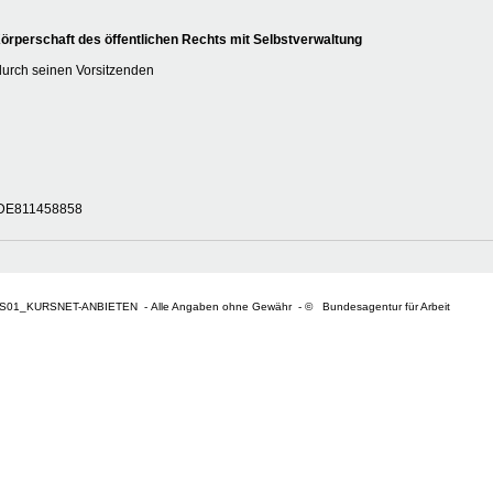
rperschaft des öffentlichen Rechts mit Selbstverwaltung
durch seinen Vorsitzenden
r DE811458858
S01_KURSNET-ANBIETEN - Alle Angaben ohne Gewähr - © Bundesagentur für Arbeit