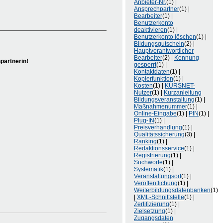
Anbieter-Nr.
(1) |
Ansprechpartner
(1) |
Bearbeiter
(1) |
Benutzerkonto
deaktivieren
(1) |
Benutzerkonto löschen
(1) |
Bildungsgutschein
(2) |
Hauptverantwortlicher
Bearbeiter
(2) |
Kennung
partnerin!
gesperrt
(1) |
Kontaktdaten
(1) |
Kopierfunktion
(1) |
Kosten
(1) |
KURSNET-
Nutzer
(1) |
Kurzanleitung
Bildungsveranstaltung
(1) |
Maßnahmenummer
(1) |
Online-Eingabe
(1) |
PIN
(1) |
Plug-IN
(1) |
Preisverhandlung
(1) |
Qualitätssicherung
(3) |
Ranking
(1) |
Redaktionsservice
(1) |
Registrierung
(1) |
Suchworte
(1) |
Systematik
(1) |
Veranstaltungsort
(1) |
Veröffentlichung
(1) |
Weiterbildungsdatenbanken
(1)
|
XML-Schnittstelle
(1) |
Zertifizierung
(1) |
Zielsetzung
(1) |
Zugangsdaten