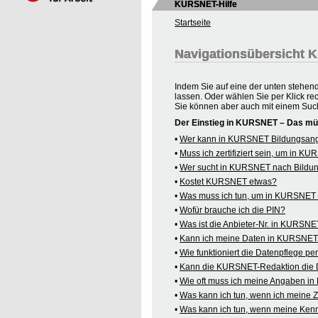
KURSNET-Hilfe
Startseite
Navigationsübersicht
Indem Sie auf eine der unten stehen
lassen. Oder wählen Sie per Klick re
Sie können aber auch mit einem Suc
Der Einstieg in KURSNET – Das mü
•
Wer kann in KURSNET Bildungsange
•
Muss ich zertifiziert sein, um in 
•
Wer sucht in KURSNET nach Bildu
•
Kostet KURSNET etwas?
•
Was muss ich tun, um in KURSNET B
•
Wofür brauche ich die PIN?
•
Was ist die Anbieter-Nr. in KURSN
•
Kann ich meine Daten in KURSNET o
•
Wie funktioniert die Datenpflege pe
•
Kann die KURSNET-Redaktion die 
•
Wie oft muss ich meine Angaben i
•
Was kann ich tun, wenn ich meine
•
Was kann ich tun, wenn meine Kenn