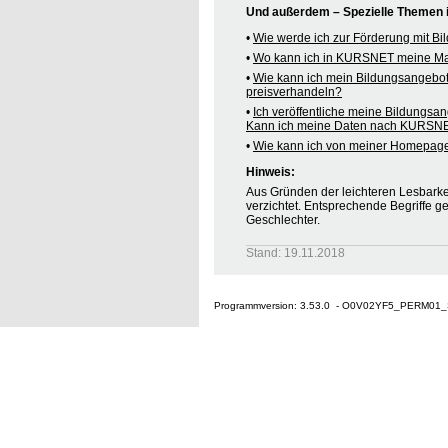
Und außerdem – Spezielle Themen
•
Wie werde ich zur Förderung mit B
•
Wo kann ich in KURSNET meine M
•
Wie kann ich mein Bildungsangebo
preisverhandeln?
•
Ich veröffentliche meine Bildungsa
Kann ich meine Daten nach KURSNE
•
Wie kann ich von meiner Homepag
Hinweis:
Aus Gründen der leichteren Lesbarkei
verzichtet. Entsprechende Begriffe g
Geschlechter.
Stand: 19.11.2018
Programmversion: 3.53.0 - O0V02YF5_PERM01_