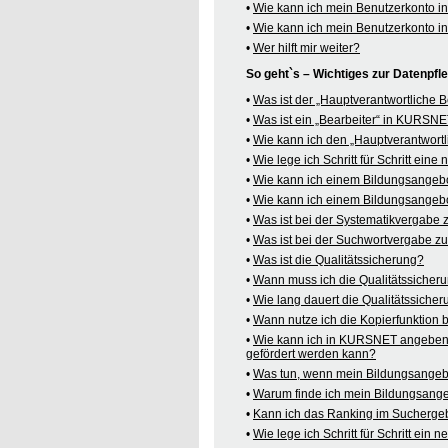
•
Wie kann ich mein Benutzerkonto 
•
Wie kann ich mein Benutzerkonto 
•
Wer hilft mir weiter?
So geht`s – Wichtiges zur Datenpf
•
Was ist der „Hauptverantwortliche
•
Was ist ein „Bearbeiter“ in KURSN
•
Wie kann ich den „Hauptverantwortl
•
Wie lege ich Schritt für Schritt ein
•
Wie kann ich einem Bildungsangeb
•
Wie kann ich einem Bildungsangebo
•
Was ist bei der Systematikvergabe
•
Was ist bei der Suchwortvergabe z
•
Was ist die Qualitätssicherung?
•
Wann muss ich die Qualitätssicher
•
Wie lang dauert die Qualitätssiche
•
Wann nutze ich die Kopierfunktion
•
Wie kann ich in KURSNET angeben,
gefördert werden kann?
•
Was tun, wenn mein Bildungsangeb
•
Warum finde ich mein Bildungsang
•
Kann ich das Ranking im Suchergeb
•
Wie lege ich Schritt für Schritt e