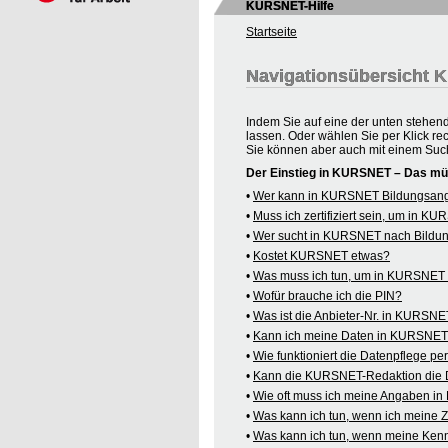
KURSNET-Hilfe
Startseite
Navigationsübersicht
Indem Sie auf eine der unten stehen
lassen. Oder wählen Sie per Klick re
Sie können aber auch mit einem Suc
Der Einstieg in KURSNET – Das mü
•
Wer kann in KURSNET Bildungsange
•
Muss ich zertifiziert sein, um in 
•
Wer sucht in KURSNET nach Bildu
•
Kostet KURSNET etwas?
•
Was muss ich tun, um in KURSNET B
•
Wofür brauche ich die PIN?
•
Was ist die Anbieter-Nr. in KURSN
•
Kann ich meine Daten in KURSNET o
•
Wie funktioniert die Datenpflege pe
•
Kann die KURSNET-Redaktion die 
•
Wie oft muss ich meine Angaben i
•
Was kann ich tun, wenn ich meine
•
Was kann ich tun, wenn meine Kenn