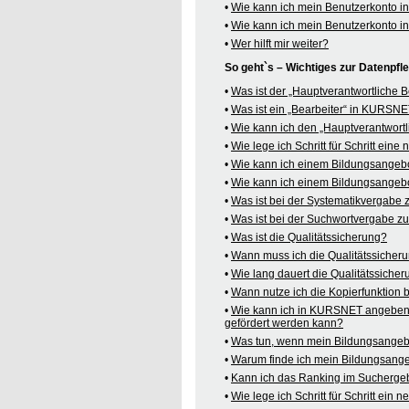
•
Wie kann ich mein Benutzerkonto 
•
Wie kann ich mein Benutzerkonto 
•
Wer hilft mir weiter?
So geht`s – Wichtiges zur Datenpf
•
Was ist der „Hauptverantwortliche
•
Was ist ein „Bearbeiter“ in KURSN
•
Wie kann ich den „Hauptverantwortl
•
Wie lege ich Schritt für Schritt ein
•
Wie kann ich einem Bildungsangeb
•
Wie kann ich einem Bildungsangebo
•
Was ist bei der Systematikvergabe
•
Was ist bei der Suchwortvergabe z
•
Was ist die Qualitätssicherung?
•
Wann muss ich die Qualitätssicher
•
Wie lang dauert die Qualitätssiche
•
Wann nutze ich die Kopierfunktion
•
Wie kann ich in KURSNET angeben,
gefördert werden kann?
•
Was tun, wenn mein Bildungsangeb
•
Warum finde ich mein Bildungsang
•
Kann ich das Ranking im Suchergeb
•
Wie lege ich Schritt für Schritt e