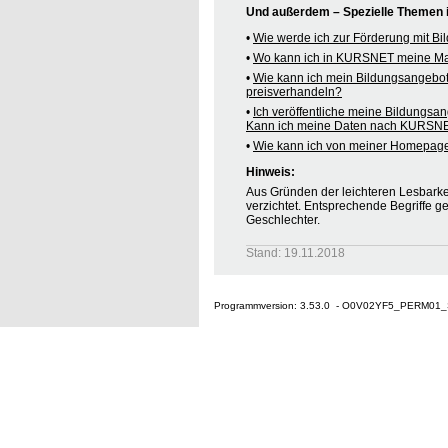
Und außerdem – Spezielle Themen
•
Wie werde ich zur Förderung mit B
•
Wo kann ich in KURSNET meine M
•
Wie kann ich mein Bildungsangebo
preisverhandeln?
•
Ich veröffentliche meine Bildungsa
Kann ich meine Daten nach KURSNE
•
Wie kann ich von meiner Homepag
Hinweis:
Aus Gründen der leichteren Lesbarkei
verzichtet. Entsprechende Begriffe g
Geschlechter.
Stand: 19.11.2018
Programmversion: 3.53.0 - O0V02YF5_PERM01_