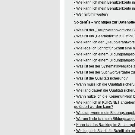
•
Wie kann ich mein Benutzerkonto 
•
Wie kann ich mein Benutzerkonto 
•
Wer hilft mir weiter?
So geht`s – Wichtiges zur Datenpf
•
Was ist der „Hauptverantwortliche
•
Was ist ein „Bearbeiter“ in KURSN
•
Wie kann ich den „Hauptverantwortl
•
Wie lege ich Schritt für Schritt ein
•
Wie kann ich einem Bildungsangeb
•
Wie kann ich einem Bildungsangebo
•
Was ist bei der Systematikvergabe
•
Was ist bei der Suchwortvergabe z
•
Was ist die Qualitätssicherung?
•
Wann muss ich die Qualitätssicher
•
Wie lang dauert die Qualitätssiche
•
Wann nutze ich die Kopierfunktion
•
Wie kann ich in KURSNET angeben,
gefördert werden kann?
•
Was tun, wenn mein Bildungsangeb
•
Warum finde ich mein Bildungsang
•
Kann ich das Ranking im Suchergeb
•
Wie lege ich Schritt für Schritt e