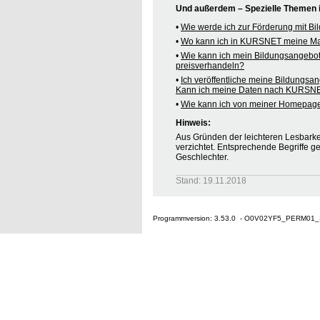
Und außerdem – Spezielle Themen
•
Wie werde ich zur Förderung mit B
•
Wo kann ich in KURSNET meine M
•
Wie kann ich mein Bildungsangebo
preisverhandeln?
•
Ich veröffentliche meine Bildungsa
Kann ich meine Daten nach KURSNE
•
Wie kann ich von meiner Homepag
Hinweis:
Aus Gründen der leichteren Lesbarkei
verzichtet. Entsprechende Begriffe g
Geschlechter.
Stand: 19.11.2018
Programmversion: 3.53.0 - O0V02YF5_PERM01_