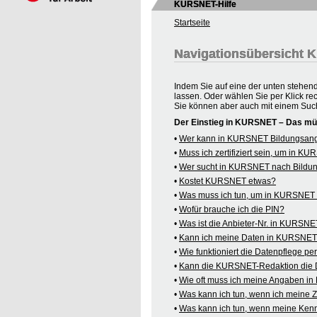
KURSNET-Hilfe
Startseite
Navigationsübersicht
Indem Sie auf eine der unten stehen
lassen. Oder wählen Sie per Klick re
Sie können aber auch mit einem Suc
Der Einstieg in KURSNET – Das mü
•
Wer kann in KURSNET Bildungsange
•
Muss ich zertifiziert sein, um in 
•
Wer sucht in KURSNET nach Bildu
•
Kostet KURSNET etwas?
•
Was muss ich tun, um in KURSNET B
•
Wofür brauche ich die PIN?
•
Was ist die Anbieter-Nr. in KURSN
•
Kann ich meine Daten in KURSNET o
•
Wie funktioniert die Datenpflege pe
•
Kann die KURSNET-Redaktion die 
•
Wie oft muss ich meine Angaben i
•
Was kann ich tun, wenn ich meine
•
Was kann ich tun, wenn meine Kenn