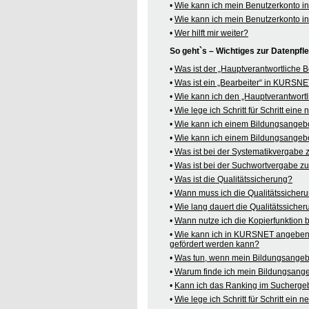
•
Wie kann ich mein Benutzerkonto 
•
Wie kann ich mein Benutzerkonto 
•
Wer hilft mir weiter?
So geht`s – Wichtiges zur Datenpf
•
Was ist der „Hauptverantwortliche
•
Was ist ein „Bearbeiter“ in KURSN
•
Wie kann ich den „Hauptverantwortl
•
Wie lege ich Schritt für Schritt ein
•
Wie kann ich einem Bildungsangeb
•
Wie kann ich einem Bildungsangebo
•
Was ist bei der Systematikvergabe
•
Was ist bei der Suchwortvergabe z
•
Was ist die Qualitätssicherung?
•
Wann muss ich die Qualitätssicher
•
Wie lang dauert die Qualitätssiche
•
Wann nutze ich die Kopierfunktion
•
Wie kann ich in KURSNET angeben,
gefördert werden kann?
•
Was tun, wenn mein Bildungsangeb
•
Warum finde ich mein Bildungsang
•
Kann ich das Ranking im Suchergeb
•
Wie lege ich Schritt für Schritt e