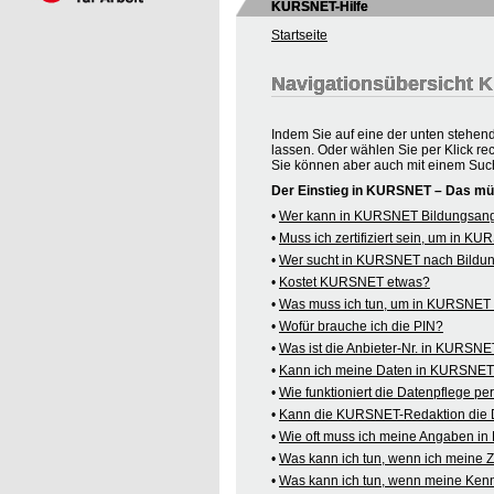
KURSNET-Hilfe
Startseite
Navigationsübersicht
Indem Sie auf eine der unten stehen
lassen. Oder wählen Sie per Klick re
Sie können aber auch mit einem Suc
Der Einstieg in KURSNET – Das mü
•
Wer kann in KURSNET Bildungsange
•
Muss ich zertifiziert sein, um in 
•
Wer sucht in KURSNET nach Bildu
•
Kostet KURSNET etwas?
•
Was muss ich tun, um in KURSNET B
•
Wofür brauche ich die PIN?
•
Was ist die Anbieter-Nr. in KURSN
•
Kann ich meine Daten in KURSNET o
•
Wie funktioniert die Datenpflege pe
•
Kann die KURSNET-Redaktion die 
•
Wie oft muss ich meine Angaben i
•
Was kann ich tun, wenn ich meine
•
Was kann ich tun, wenn meine Kenn