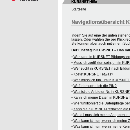
KURSNET-Hilfe
Startseite
Navigationsübersicht
Indem Sie auf eine der unten stehen
lassen. Oder wählen Sie per Klick re
Sie können aber auch mit einem Suc
Der Einstieg in KURSNET – Das mü
•
Wer kann in KURSNET Bildungsange
•
Muss ich zertifiziert sein, um in 
•
Wer sucht in KURSNET nach Bildu
•
Kostet KURSNET etwas?
•
Was muss ich tun, um in KURSNET B
•
Wofür brauche ich die PIN?
•
Was ist die Anbieter-Nr. in KURSN
•
Kann ich meine Daten in KURSNET o
•
Wie funktioniert die Datenpflege pe
•
Kann die KURSNET-Redaktion die 
•
Wie oft muss ich meine Angaben i
•
Was kann ich tun, wenn ich meine
•
Was kann ich tun, wenn meine Kenn