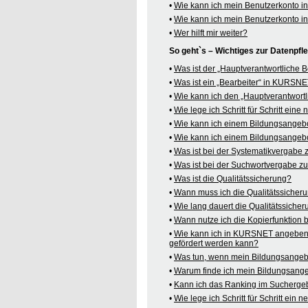
•
Wie kann ich mein Benutzerkonto 
•
Wie kann ich mein Benutzerkonto 
•
Wer hilft mir weiter?
So geht`s – Wichtiges zur Datenpf
•
Was ist der „Hauptverantwortliche
•
Was ist ein „Bearbeiter“ in KURSN
•
Wie kann ich den „Hauptverantwortl
•
Wie lege ich Schritt für Schritt ein
•
Wie kann ich einem Bildungsangeb
•
Wie kann ich einem Bildungsangebo
•
Was ist bei der Systematikvergabe
•
Was ist bei der Suchwortvergabe z
•
Was ist die Qualitätssicherung?
•
Wann muss ich die Qualitätssicher
•
Wie lang dauert die Qualitätssiche
•
Wann nutze ich die Kopierfunktion
•
Wie kann ich in KURSNET angeben,
gefördert werden kann?
•
Was tun, wenn mein Bildungsangeb
•
Warum finde ich mein Bildungsang
•
Kann ich das Ranking im Suchergeb
•
Wie lege ich Schritt für Schritt e