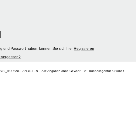
ng und Passwort haben, können Sie sich hier
Registrieren
 vergessen?
S02_KURSNET-ANBIETEN - Alle Angaben ohne Gewähr - © Bundesagentur für Arbeit