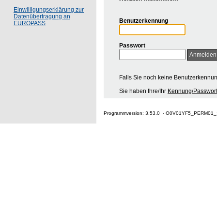
Einwilligungserklärung zur
Datenübertragung an
Benutzerkennung
EUROPASS
Passwort
Falls Sie noch keine Benutzerkennu
Sie haben Ihre/Ihr
Kennung/Passwort
Programmversion: 3.53.0 - O0V01YF5_PERM01_