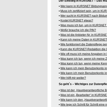
Der Einstieg in KURSNET – Das mü
•
Wer kann in KURSNET Bildungsange
•
Muss ich zertifiziert sein, um in 
•
Wer sucht in KURSNET nach Bildu
•
Kostet KURSNET etwas?
•
Was muss ich tun, um in KURSNET B
•
Wofür brauche ich die PIN?
•
Was ist die Anbieter-Nr. in KURSN
•
Kann ich meine Daten in KURSNET o
•
Wie funktioniert die Datenpflege pe
•
Kann die KURSNET-Redaktion die 
•
Wie oft muss ich meine Angaben i
•
Was kann ich tun, wenn ich meine
•
Was kann ich tun, wenn meine Kenn
•
Wie kann ich mein Benutzerkonto 
•
Wie kann ich mein Benutzerkonto 
•
Wer hilft mir weiter?
So geht`s – Wichtiges zur Datenpf
•
Was ist der „Hauptverantwortliche
•
Was ist ein „Bearbeiter“ in KURSN
•
Wie kann ich den „Hauptverantwortl
•
Wie lege ich Schritt für Schritt ein