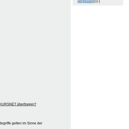
vergessen
(1) |
ch KURSNET übertragen?
egriffe gelten im Sinne der