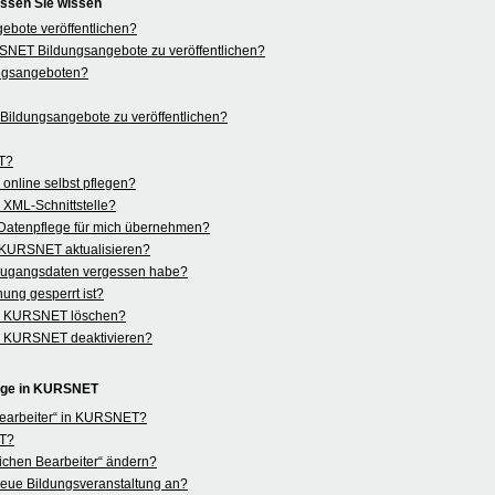
ssen Sie wissen
bote veröffentlichen?
KURSNET Bildungsangebote zu veröffentlichen?
ngsangeboten?
ildungsangebote zu veröffentlichen?
ET?
nline selbst pflegen?
r XML-Schnittstelle?
Datenpflege für mich übernehmen?
n KURSNET aktualisieren?
 Zugangsdaten vergessen habe?
ung gesperrt ist?
in KURSNET löschen?
in KURSNET deaktivieren?
lege in KURSNET
 Bearbeiter“ in KURSNET?
ET?
ichen Bearbeiter“ ändern?
e neue Bildungsveranstaltung an?