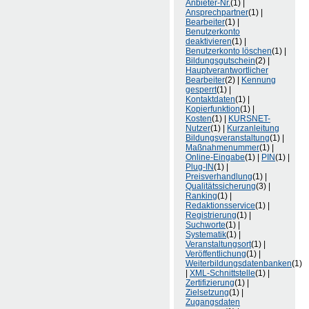
Anbieter-Nr.
(1) |
Ansprechpartner
(1) |
Bearbeiter
(1) |
Benutzerkonto
deaktivieren
(1) |
Benutzerkonto löschen
(1) |
Bildungsgutschein
(2) |
Hauptverantwortlicher
Bearbeiter
(2) |
Kennung
gesperrt
(1) |
Kontaktdaten
(1) |
Kopierfunktion
(1) |
Kosten
(1) |
KURSNET-
Nutzer
(1) |
Kurzanleitung
Bildungsveranstaltung
(1) |
Maßnahmenummer
(1) |
Online-Eingabe
(1) |
PIN
(1) |
Plug-IN
(1) |
Preisverhandlung
(1) |
Qualitätssicherung
(3) |
Ranking
(1) |
Redaktionsservice
(1) |
Registrierung
(1) |
Suchworte
(1) |
Systematik
(1) |
Veranstaltungsort
(1) |
Veröffentlichung
(1) |
Weiterbildungsdatenbanken
(1)
|
XML-Schnittstelle
(1) |
Zertifizierung
(1) |
Zielsetzung
(1) |
Zugangsdaten