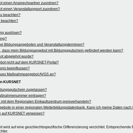
ot einen Ansprechpartner zuordnen?
t einen Veranstaltungsort zuordnen?
 zu beachten?
u beachten?
ung auslösen?
rung?
 bei Bildungsangeboten und Veranstaltungsterminen?
 dass mein Bildungsangebot mit Bildungsgutschein gefördert werden kann?
ot abgelehnt wurde?
ebot nicht auf dem KURSNET-Portal?
nis beeinflussen?
in neues Maßnahmeangebot AVGS an?
 in KURSNET
ildungsgutschein zugelassen?
aßnahmenummer eintragen?
 mit dem Regionalen Einkaufszentrum preisverhandeln?
angebote in einer regionalen Weiterbildungsdatenbank. Kann ich meine Daten na
e auf KURSNET verweisen?
t wird auf eine geschlechtsspezifische Differenzierung verzichtet. Entsprechende B
hter.