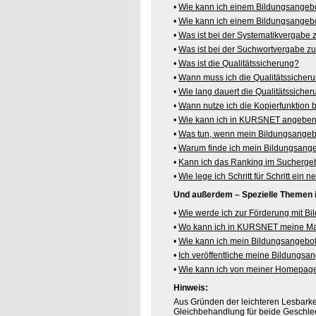
•
Wie kann ich einem Bildungsangeb
•
Wie kann ich einem Bildungsangebo
•
Was ist bei der Systematikvergabe
•
Was ist bei der Suchwortvergabe z
•
Was ist die Qualitätssicherung?
•
Wann muss ich die Qualitätssicher
•
Wie lang dauert die Qualitätssiche
•
Wann nutze ich die Kopierfunktion
•
Wie kann ich in KURSNET angeben,
•
Was tun, wenn mein Bildungsangeb
•
Warum finde ich mein Bildungsang
•
Kann ich das Ranking im Suchergeb
•
Wie lege ich Schritt für Schritt e
Und außerdem – Spezielle Themen
•
Wie werde ich zur Förderung mit B
•
Wo kann ich in KURSNET meine M
•
Wie kann ich mein Bildungsangebot
•
Ich veröffentliche meine Bildungs
•
Wie kann ich von meiner Homepag
Hinweis:
Aus Gründen der leichteren Lesbarkei
Gleichbehandlung für beide Geschlec