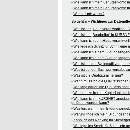
•
Wie kann ich mein Benutzerkonto 
•
Wie kann ich mein Benutzerkonto 
•
Wer hilft mir weiter?
So geht`s – Wichtiges zur Datenpf
•
Was ist der „Hauptverantwortliche
•
Was ist ein „Bearbeiter“ in KURSN
•
Wie kann ich den „Hauptverantwortl
•
Wie lege ich Schritt für Schritt ein
•
Wie kann ich einem Bildungsangeb
•
Wie kann ich einem Bildungsangebo
•
Was ist bei der Systematikvergabe
•
Was ist bei der Suchwortvergabe z
•
Was ist die Qualitätssicherung?
•
Wann muss ich die Qualitätssicher
•
Wie lang dauert die Qualitätssiche
•
Wann nutze ich die Kopierfunktion
•
Wie kann ich in KURSNET angeben,
gefördert werden kann?
•
Was tun, wenn mein Bildungsangeb
•
Warum finde ich mein Bildungsang
•
Kann ich das Ranking im Suchergeb
•
Wie lege ich Schritt für Schritt e