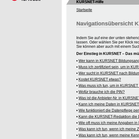
KURSNET-Hilfe
Startseite
Navigationsübersicht
Indem Sie auf eine der unten stehen
lassen. Oder wählen Sie per Klick re
Sie können aber auch mit einem Suc
Der Einstieg in KURSNET – Das mü
•
Wer kann in KURSNET Bildungsange
•
Muss ich zertifiziert sein, um in 
•
Wer sucht in KURSNET nach Bildu
•
Kostet KURSNET etwas?
•
Was muss ich tun, um in KURSNET B
•
Wofür brauche ich die PIN?
•
Was ist die Anbieter-Nr. in KURSN
•
Kann ich meine Daten in KURSNET o
•
Wie funktioniert die Datenpflege pe
•
Kann die KURSNET-Redaktion die 
•
Wie oft muss ich meine Angaben i
•
Was kann ich tun, wenn ich meine
•
Was kann ich tun, wenn meine Kenn