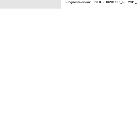
Programmversion: 3.53.0 - O0V01YF5_PERM01_