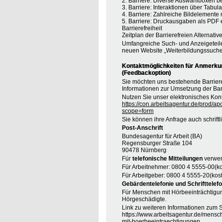
2. Barriere: Diverse Auswahlboxen b
3. Barriere: Interaktionen über Tabul
4. Barriere: Zahlreiche Bildelement
5. Barriere: Druckausgaben als PDF
Barrierefreiheit
Zeitplan der Barrierefreien Alternative
Umfangreiche Such- und Anzeigeteil
neuen Website „Weiterbildungssuche
Kontaktmöglichkeiten für Anmerkung
(Feedbackoption)
Sie möchten uns bestehende Barrie
Informationen zur Umsetzung der Barr
Nutzen Sie unser elektronisches Kont
https://con.arbeitsagentur.de/prod/ap
scope=form
Sie können ihre Anfrage auch schrift
Post-Anschrift
Bundesagentur für Arbeit (BA)
Regensburger Straße 104
90478 Nürnberg
Für
telefonische Mitteilungen
verwen
Für Arbeitnehmer: 0800 4 5555-00(ko
Für Arbeitgeber: 0800 4 5555-20(kost
Gebärdentelefonie und Schrifttelefo
Für Menschen mit Hörbeeinträchtigung
Hörgeschädigte.
Link zu weiteren Informationen zum S
https://www.arbeitsagentur.de/mensc
mit-hoerbeeintraechtigungen