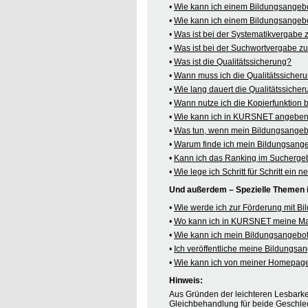
•
Wie kann ich einem Bildungsangeb
•
Wie kann ich einem Bildungsangebo
•
Was ist bei der Systematikvergabe
•
Was ist bei der Suchwortvergabe z
•
Was ist die Qualitätssicherung?
•
Wann muss ich die Qualitätssicher
•
Wie lang dauert die Qualitätssiche
•
Wann nutze ich die Kopierfunktion
•
Wie kann ich in KURSNET angeben,
•
Was tun, wenn mein Bildungsangeb
•
Warum finde ich mein Bildungsang
•
Kann ich das Ranking im Suchergeb
•
Wie lege ich Schritt für Schritt e
Und außerdem – Spezielle Themen
•
Wie werde ich zur Förderung mit B
•
Wo kann ich in KURSNET meine M
•
Wie kann ich mein Bildungsangebot
•
Ich veröffentliche meine Bildungs
•
Wie kann ich von meiner Homepag
Hinweis:
Aus Gründen der leichteren Lesbarkei
Gleichbehandlung für beide Geschlec