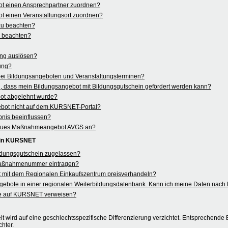
ot einen Ansprechpartner zuordnen?
t einen Veranstaltungsort zuordnen?
 zu beachten?
u beachten?
ung auslösen?
rung?
 bei Bildungsangeboten und Veranstaltungsterminen?
 dass mein Bildungsangebot mit Bildungsgutschein gefördert werden kann?
ot abgelehnt wurde?
ebot nicht auf dem KURSNET-Portal?
nis beeinflussen?
in neues Maßnahmeangebot AVGS an?
 in KURSNET
ildungsgutschein zugelassen?
aßnahmenummer eintragen?
 mit dem Regionalen Einkaufszentrum preisverhandeln?
angebote in einer regionalen Weiterbildungsdatenbank. Kann ich meine Daten na
e auf KURSNET verweisen?
t wird auf eine geschlechtsspezifische Differenzierung verzichtet. Entsprechende B
hter.