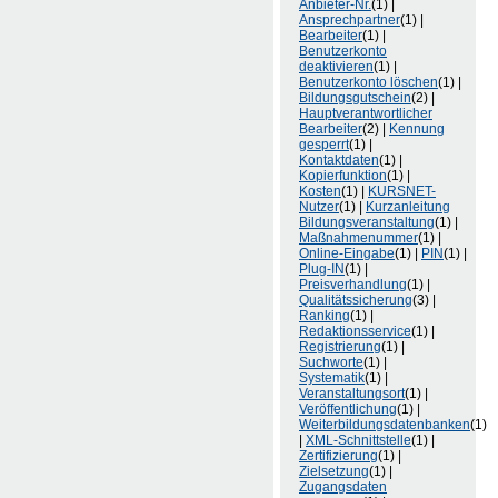
Anbieter-Nr.
(1) |
Ansprechpartner
(1) |
Bearbeiter
(1) |
Benutzerkonto
deaktivieren
(1) |
Benutzerkonto löschen
(1) |
Bildungsgutschein
(2) |
Hauptverantwortlicher
Bearbeiter
(2) |
Kennung
gesperrt
(1) |
Kontaktdaten
(1) |
Kopierfunktion
(1) |
Kosten
(1) |
KURSNET-
Nutzer
(1) |
Kurzanleitung
Bildungsveranstaltung
(1) |
Maßnahmenummer
(1) |
Online-Eingabe
(1) |
PIN
(1) |
Plug-IN
(1) |
Preisverhandlung
(1) |
Qualitätssicherung
(3) |
Ranking
(1) |
Redaktionsservice
(1) |
Registrierung
(1) |
Suchworte
(1) |
Systematik
(1) |
Veranstaltungsort
(1) |
Veröffentlichung
(1) |
Weiterbildungsdatenbanken
(1)
|
XML-Schnittstelle
(1) |
Zertifizierung
(1) |
Zielsetzung
(1) |
Zugangsdaten