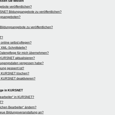
ssen Sie wissen
bote veröffentlichen?
KURSNET Bildungsangebote zu veröffentlichen?
ngsangeboten?
ildungsangebote zu veröffentlichen?
ET?
nline selbst pflegen?
r XML-Schnittstelle?
Datenpflege für mich übernehmen?
n KURSNET aktualisieren?
 Zugangsdaten vergessen habe?
ung gesperrt ist?
in KURSNET löschen?
in KURSNET deaktivieren?
lege in KURSNET
 Bearbeiter“ in KURSNET?
ET?
ichen Bearbeiter“ ändern?
e neue Bildungsveranstaltung an?