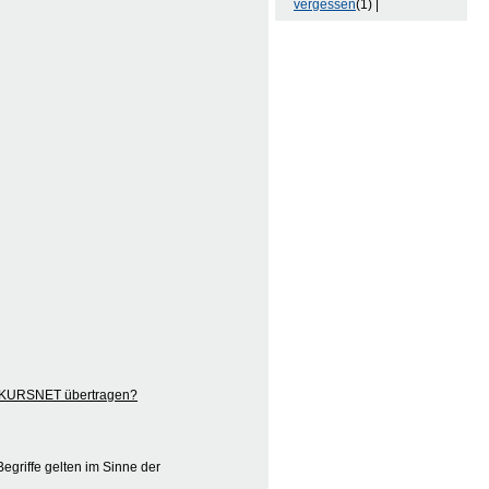
vergessen
(1) |
ch KURSNET übertragen?
egriffe gelten im Sinne der