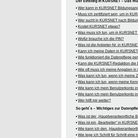
Der Einstieg in KURSNET – Das mü
•
Wer kann in KURSNET Bildungsange
•
Muss ich zertifiziert sein, um in 
•
Wer sucht in KURSNET nach Bildu
•
Kostet KURSNET etwas?
•
Was muss ich tun, um in KURSNET B
•
Wofür brauche ich die PIN?
•
Was ist die Anbieter-Nr. in KURSN
•
Kann ich meine Daten in KURSNET o
•
Wie funktioniert die Datenpflege pe
•
Kann die KURSNET-Redaktion die 
•
Wie oft muss ich meine Angaben i
•
Was kann ich tun, wenn ich meine
•
Was kann ich tun, wenn meine Kenn
•
Wie kann ich mein Benutzerkonto 
•
Wie kann ich mein Benutzerkonto 
•
Wer hilft mir weiter?
So geht`s – Wichtiges zur Datenpf
•
Was ist der „Hauptverantwortliche
•
Was ist ein „Bearbeiter“ in KURSN
•
Wie kann ich den „Hauptverantwortl
•
Wie lege ich Schritt für Schritt ein