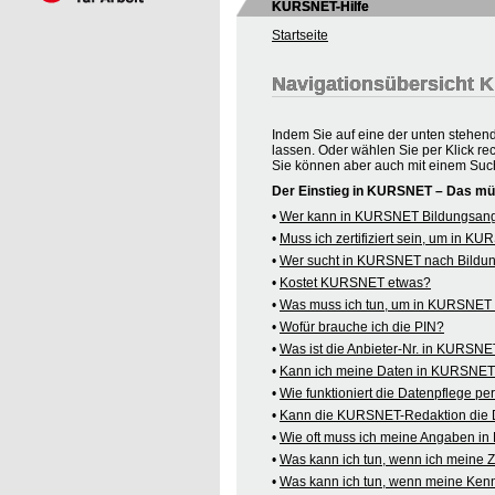
KURSNET-Hilfe
Startseite
Navigationsübersicht
Indem Sie auf eine der unten stehen
lassen. Oder wählen Sie per Klick re
Sie können aber auch mit einem Suc
Der Einstieg in KURSNET – Das mü
•
Wer kann in KURSNET Bildungsange
•
Muss ich zertifiziert sein, um in 
•
Wer sucht in KURSNET nach Bildu
•
Kostet KURSNET etwas?
•
Was muss ich tun, um in KURSNET B
•
Wofür brauche ich die PIN?
•
Was ist die Anbieter-Nr. in KURSN
•
Kann ich meine Daten in KURSNET o
•
Wie funktioniert die Datenpflege pe
•
Kann die KURSNET-Redaktion die 
•
Wie oft muss ich meine Angaben i
•
Was kann ich tun, wenn ich meine
•
Was kann ich tun, wenn meine Kenn