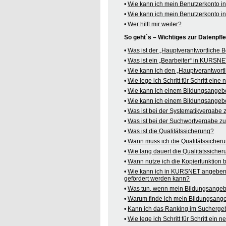
•
Wie kann ich mein Benutzerkonto 
•
Wie kann ich mein Benutzerkonto 
•
Wer hilft mir weiter?
So geht`s – Wichtiges zur Datenpf
•
Was ist der „Hauptverantwortliche
•
Was ist ein „Bearbeiter“ in KURSN
•
Wie kann ich den „Hauptverantwortl
•
Wie lege ich Schritt für Schritt ein
•
Wie kann ich einem Bildungsangeb
•
Wie kann ich einem Bildungsangebo
•
Was ist bei der Systematikvergabe
•
Was ist bei der Suchwortvergabe z
•
Was ist die Qualitätssicherung?
•
Wann muss ich die Qualitätssicher
•
Wie lang dauert die Qualitätssiche
•
Wann nutze ich die Kopierfunktion
•
Wie kann ich in KURSNET angeben,
gefördert werden kann?
•
Was tun, wenn mein Bildungsangeb
•
Warum finde ich mein Bildungsang
•
Kann ich das Ranking im Suchergeb
•
Wie lege ich Schritt für Schritt e