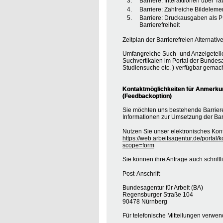
Barriere: Interaktionen über T
Barriere: Zahlreiche Bildele
Barriere: Druckausgaben als 
Barrierefreiheit
Zeitplan der Barrierefreien Alternative
Umfangreiche Such- und Anzeigeteil
Suchvertikalen im Portal der Bundesa
Studiensuche etc. ) verfügbar gemach
Kontaktmöglichkeiten für Anmerkung
(Feedbackoption)
Sie möchten uns bestehende Barrie
Informationen zur Umsetzung der Barr
Nutzen Sie unser elektronisches Kont
https://web.arbeitsagentur.de/portal/
scope=form
Sie können ihre Anfrage auch schrift
Post-Anschrift
Bundesagentur für Arbeit (BA)
Regensburger Straße 104
90478 Nürnberg
Für telefonische Mitteilungen verwe