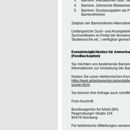
Barriere: Interaktionen über T
Barriere: Zahlreiche Bildele
Barriere: Druckausgaben als 
Barrierefreiheit
Zeitplan der Barrierefreien Alternative
Umfangreiche Such- und Anzeigeteil
Suchvertikalen im Portal der Bundesa
Studiensuche etc. ) verfügbar gemach
Kontaktmöglichkeiten für Anmerkung
(Feedbackoption)
Sie möchten uns bestehende Barrie
Informationen zur Umsetzung der Barr
Nutzen Sie unser elektronisches Kont
https://web.arbeitsagentur.de/portal/
scope=form
Sie können ihre Anfrage auch schrift
Post-Anschrift
Bundesagentur für Arbeit (BA)
Regensburger Straße 104
90478 Nürnberg
Für telefonische Mitteilungen verwe