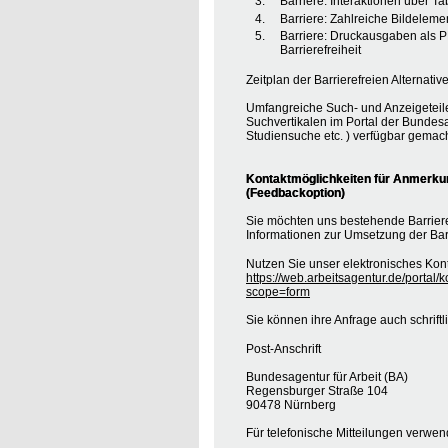
Barriere: Interaktionen über T
Barriere: Zahlreiche Bildele
Barriere: Druckausgaben als 
Barrierefreiheit
Zeitplan der Barrierefreien Alternative
Umfangreiche Such- und Anzeigeteil
Suchvertikalen im Portal der Bundesa
Studiensuche etc. ) verfügbar gemach
Kontaktmöglichkeiten für Anmerkung
(Feedbackoption)
Sie möchten uns bestehende Barrie
Informationen zur Umsetzung der Barr
Nutzen Sie unser elektronisches Kont
https://web.arbeitsagentur.de/portal/
scope=form
Sie können ihre Anfrage auch schrift
Post-Anschrift
Bundesagentur für Arbeit (BA)
Regensburger Straße 104
90478 Nürnberg
Für telefonische Mitteilungen verwe