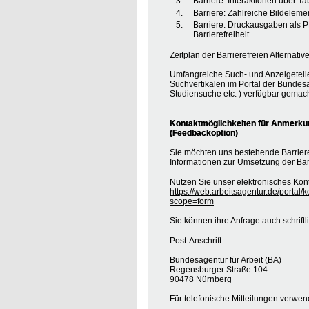
Barriere: Interaktionen über T
Barriere: Zahlreiche Bildele
Barriere: Druckausgaben als 
Barrierefreiheit
Zeitplan der Barrierefreien Alternative
Umfangreiche Such- und Anzeigeteil
Suchvertikalen im Portal der Bundesa
Studiensuche etc. ) verfügbar gemach
Kontaktmöglichkeiten für Anmerkung
(Feedbackoption)
Sie möchten uns bestehende Barrie
Informationen zur Umsetzung der Barr
Nutzen Sie unser elektronisches Kont
https://web.arbeitsagentur.de/portal/
scope=form
Sie können ihre Anfrage auch schrift
Post-Anschrift
Bundesagentur für Arbeit (BA)
Regensburger Straße 104
90478 Nürnberg
Für telefonische Mitteilungen verwe