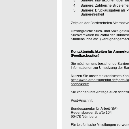
Barriere: Interaktionen über T
Barriere: Zahlreiche Bildele
Barriere: Druckausgaben als 
Barrierefreiheit
Zeitplan der Barrierefreien Alternative
Umfangreiche Such- und Anzeigeteil
Suchvertikalen im Portal der Bundesa
Studiensuche etc. ) verfügbar gemach
Kontaktmöglichkeiten für Anmerkung
(Feedbackoption)
Sie möchten uns bestehende Barrie
Informationen zur Umsetzung der Barr
Nutzen Sie unser elektronisches Kont
https://web.arbeitsagentur.de/portal/
scope=form
Sie können ihre Anfrage auch schrift
Post-Anschrift
Bundesagentur für Arbeit (BA)
Regensburger Straße 104
90478 Nürnberg
Für telefonische Mitteilungen verwe