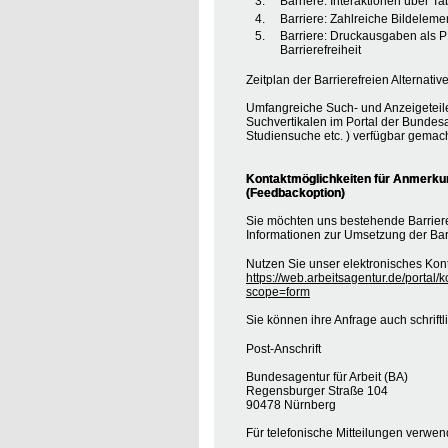
Barriere: Interaktionen über T
Barriere: Zahlreiche Bildele
Barriere: Druckausgaben als 
Barrierefreiheit
Zeitplan der Barrierefreien Alternative
Umfangreiche Such- und Anzeigeteil
Suchvertikalen im Portal der Bundesa
Studiensuche etc. ) verfügbar gemach
Kontaktmöglichkeiten für Anmerkung
(Feedbackoption)
Sie möchten uns bestehende Barrie
Informationen zur Umsetzung der Barr
Nutzen Sie unser elektronisches Kont
https://web.arbeitsagentur.de/portal/
scope=form
Sie können ihre Anfrage auch schrift
Post-Anschrift
Bundesagentur für Arbeit (BA)
Regensburger Straße 104
90478 Nürnberg
Für telefonische Mitteilungen verwe