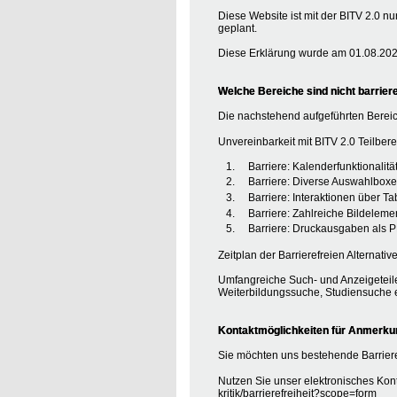
Diese Website ist mit der BITV 2.0 nu
geplant.
Diese Erklärung wurde am 01.08.2020
Welche Bereiche sind nicht barriere
Die nachstehend aufgeführten Bereic
Unvereinbarkeit mit BITV 2.0 Teilberei
Barriere: Kalenderfunktionalit
Barriere: Diverse Auswahlboxe
Barriere: Interaktionen über T
Barriere: Zahlreiche Bildele
Barriere: Druckausgaben als P
Zeitplan der Barrierefreien Alternative
Umfangreiche Such- und Anzeigeteile
Weiterbildungssuche, Studiensuche e
Kontaktmöglichkeiten für Anmerkung
Sie möchten uns bestehende Barriere
Nutzen Sie unser elektronisches Kont
kritik/barrierefreiheit?scope=form