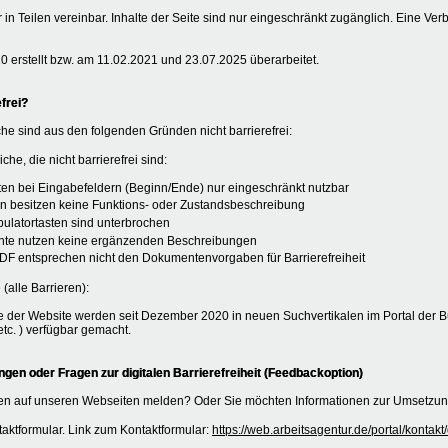
r in Teilen vereinbar. Inhalte der Seite sind nur eingeschränkt zugänglich. Eine Ver
 erstellt bzw. am 11.02.2021 und 23.07.2025 überarbeitet.
frei?
he sind aus den folgenden Gründen nicht barrierefrei:
che, die nicht barrierefrei sind:
äten bei Eingabefeldern (Beginn/Ende) nur eingeschränkt nutzbar
n besitzen keine Funktions- oder Zustandsbeschreibung
abulatortasten sind unterbrochen
mente nutzen keine ergänzenden Beschreibungen
DF entsprechen nicht den Dokumentenvorgaben für Barrierefreiheit
 (alle Barrieren):
 der Website werden seit Dezember 2020 in neuen Suchvertikalen im Portal der B
tc. ) verfügbar gemacht.
en oder Fragen zur digitalen Barrierefreiheit (Feedbackoption)
n auf unseren Webseiten melden? Oder Sie möchten Informationen zur Umsetzung 
aktformular. Link zum Kontaktformular:
https://web.arbeitsagentur.de/portal/konta