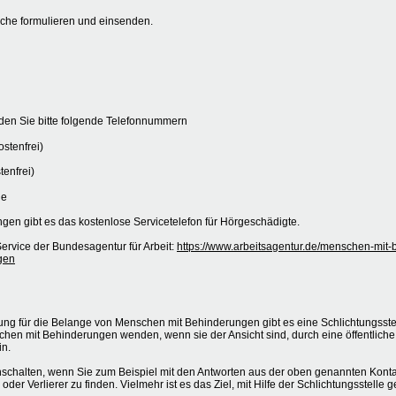
liche formulieren und einsenden.
nden Sie bitte folgende Telefonnummern
stenfrei)
tenfrei)
ie
gen gibt es das kostenlose Servicetelefon für Hörgeschädigte.
ervice der Bundesagentur für Arbeit:
https://www.arbeitsagentur.de/menschen-mit-
gen
ng für die Belange von Menschen mit Behinderungen gibt es eine Schlichtungsst
chen mit Behinderungen wenden, wenn sie der Ansicht sind, durch eine öffentliche
in.
nschalten, wenn Sie zum Beispiel mit den Antworten aus der oben genannten Kontak
der Verlierer zu finden. Vielmehr ist es das Ziel, mit Hilfe der Schlichtungsstell