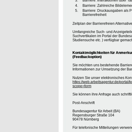
Barriere: Interaktionen über T
Barriere: Zahlreiche Bildele
Barriere: Druckausgaben als 
Barrierefreiheit
Zeitplan der Barrierefreien Alternative
Umfangreiche Such- und Anzeigeteil
Suchvertikalen im Portal der Bundesa
Studiensuche etc. ) verfügbar gemach
Kontaktmöglichkeiten für Anmerkung
(Feedbackoption)
Sie möchten uns bestehende Barrie
Informationen zur Umsetzung der Barr
Nutzen Sie unser elektronisches Kont
https://web.arbeitsagentur.de/portal/
scope=form
Sie können ihre Anfrage auch schrift
Post-Anschrift
Bundesagentur für Arbeit (BA)
Regensburger Straße 104
90478 Nürnberg
Für telefonische Mitteilungen verwe