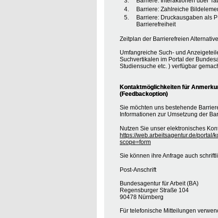
Barriere: Interaktionen über T
Barriere: Zahlreiche Bildele
Barriere: Druckausgaben als 
Barrierefreiheit
Zeitplan der Barrierefreien Alternative
Umfangreiche Such- und Anzeigeteil
Suchvertikalen im Portal der Bundesa
Studiensuche etc. ) verfügbar gemach
Kontaktmöglichkeiten für Anmerkung
(Feedbackoption)
Sie möchten uns bestehende Barrie
Informationen zur Umsetzung der Barr
Nutzen Sie unser elektronisches Kont
https://web.arbeitsagentur.de/portal/
scope=form
Sie können ihre Anfrage auch schrift
Post-Anschrift
Bundesagentur für Arbeit (BA)
Regensburger Straße 104
90478 Nürnberg
Für telefonische Mitteilungen verwe