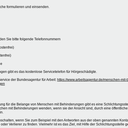
liche formulieren und einsenden.
nden Sie bitte folgende Telefonnummern
stenfrei)
tenfrei)
ie
gen gibt es das kostenlose Servicetelefon für Hörgeschädigte.
ervice der Bundesagentur für Arbeit:
https://www.arbeitsagentur.de/menschen-mit-
gen
ng für die Belange von Menschen mit Behinderungen gibt es eine Schlichtungsst
chen mit Behinderungen wenden, wenn sie der Ansicht sind, durch eine öffentliche
in.
nschalten, wenn Sie zum Beispiel mit den Antworten aus der oben genannten Kontak
der Verlierer zu finden. Vielmehr ist es das Ziel, mit Hilfe der Schlichtungsstell