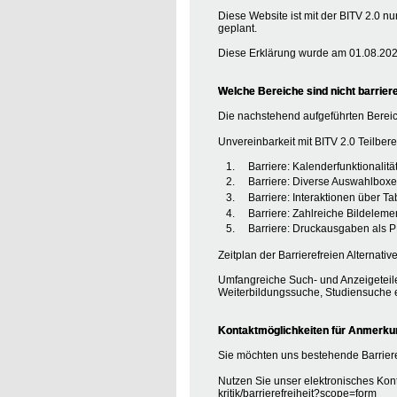
Diese Website ist mit der BITV 2.0 nu
geplant.
Diese Erklärung wurde am 01.08.2020
Welche Bereiche sind nicht barriere
Die nachstehend aufgeführten Bereic
Unvereinbarkeit mit BITV 2.0 Teilberei
Barriere: Kalenderfunktionalit
Barriere: Diverse Auswahlboxe
Barriere: Interaktionen über T
Barriere: Zahlreiche Bildele
Barriere: Druckausgaben als P
Zeitplan der Barrierefreien Alternative
Umfangreiche Such- und Anzeigeteile
Weiterbildungssuche, Studiensuche e
Kontaktmöglichkeiten für Anmerkung
Sie möchten uns bestehende Barriere
Nutzen Sie unser elektronisches Kont
kritik/barrierefreiheit?scope=form