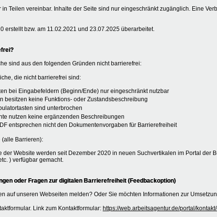
r in Teilen vereinbar. Inhalte der Seite sind nur eingeschränkt zugänglich. Eine Ver
 erstellt bzw. am 11.02.2021 und 23.07.2025 überarbeitet.
frei?
he sind aus den folgenden Gründen nicht barrierefrei:
che, die nicht barrierefrei sind:
äten bei Eingabefeldern (Beginn/Ende) nur eingeschränkt nutzbar
n besitzen keine Funktions- oder Zustandsbeschreibung
abulatortasten sind unterbrochen
mente nutzen keine ergänzenden Beschreibungen
DF entsprechen nicht den Dokumentenvorgaben für Barrierefreiheit
 (alle Barrieren):
 der Website werden seit Dezember 2020 in neuen Suchvertikalen im Portal der B
tc. ) verfügbar gemacht.
en oder Fragen zur digitalen Barrierefreiheit (Feedbackoption)
n auf unseren Webseiten melden? Oder Sie möchten Informationen zur Umsetzung 
aktformular. Link zum Kontaktformular:
https://web.arbeitsagentur.de/portal/konta