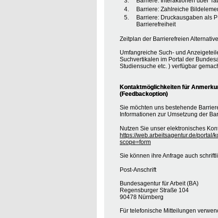
Barriere: Interaktionen über T
Barriere: Zahlreiche Bildele
Barriere: Druckausgaben als 
Barrierefreiheit
Zeitplan der Barrierefreien Alternative
Umfangreiche Such- und Anzeigeteil
Suchvertikalen im Portal der Bundesa
Studiensuche etc. ) verfügbar gemach
Kontaktmöglichkeiten für Anmerkung
(Feedbackoption)
Sie möchten uns bestehende Barrie
Informationen zur Umsetzung der Barr
Nutzen Sie unser elektronisches Kont
https://web.arbeitsagentur.de/portal/
scope=form
Sie können ihre Anfrage auch schrift
Post-Anschrift
Bundesagentur für Arbeit (BA)
Regensburger Straße 104
90478 Nürnberg
Für telefonische Mitteilungen verwe