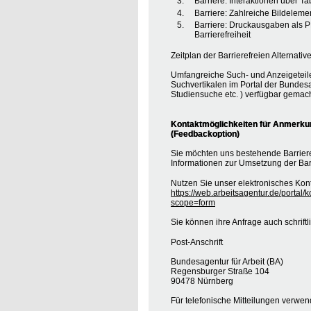
Barriere: Interaktionen über T
Barriere: Zahlreiche Bildele
Barriere: Druckausgaben als 
Barrierefreiheit
Zeitplan der Barrierefreien Alternative
Umfangreiche Such- und Anzeigeteil
Suchvertikalen im Portal der Bundesa
Studiensuche etc. ) verfügbar gemach
Kontaktmöglichkeiten für Anmerkung
(Feedbackoption)
Sie möchten uns bestehende Barrie
Informationen zur Umsetzung der Barr
Nutzen Sie unser elektronisches Kont
https://web.arbeitsagentur.de/portal/
scope=form
Sie können ihre Anfrage auch schrift
Post-Anschrift
Bundesagentur für Arbeit (BA)
Regensburger Straße 104
90478 Nürnberg
Für telefonische Mitteilungen verwe