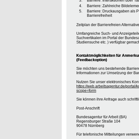
Barriere: Interaktionen über T
Barriere: Zahlreiche Bildele
Barriere: Druckausgaben als 
Barrierefreiheit
Zeitplan der Barrierefreien Alternative
Umfangreiche Such- und Anzeigeteil
Suchvertikalen im Portal der Bundesa
Studiensuche etc. ) verfügbar gemach
Kontaktmöglichkeiten für Anmerkung
(Feedbackoption)
Sie möchten uns bestehende Barrie
Informationen zur Umsetzung der Barr
Nutzen Sie unser elektronisches Kont
https://web.arbeitsagentur.de/portal/
scope=form
Sie können ihre Anfrage auch schrift
Post-Anschrift
Bundesagentur für Arbeit (BA)
Regensburger Straße 104
90478 Nürnberg
Für telefonische Mitteilungen verwe