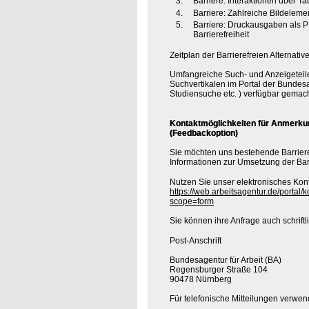
Barriere: Interaktionen über T
Barriere: Zahlreiche Bildele
Barriere: Druckausgaben als 
Barrierefreiheit
Zeitplan der Barrierefreien Alternative
Umfangreiche Such- und Anzeigeteil
Suchvertikalen im Portal der Bundesa
Studiensuche etc. ) verfügbar gemach
Kontaktmöglichkeiten für Anmerkung
(Feedbackoption)
Sie möchten uns bestehende Barrie
Informationen zur Umsetzung der Barr
Nutzen Sie unser elektronisches Kont
https://web.arbeitsagentur.de/portal/
scope=form
Sie können ihre Anfrage auch schrift
Post-Anschrift
Bundesagentur für Arbeit (BA)
Regensburger Straße 104
90478 Nürnberg
Für telefonische Mitteilungen verwe