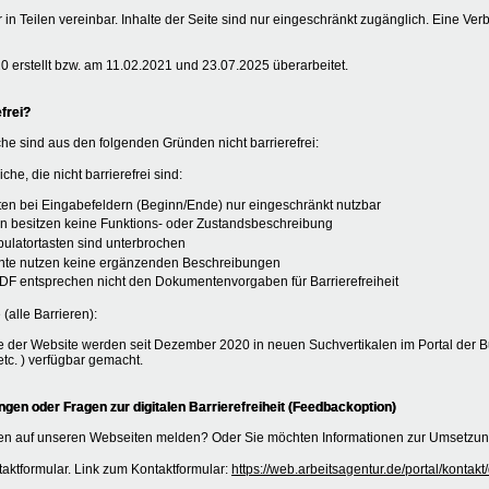
r in Teilen vereinbar. Inhalte der Seite sind nur eingeschränkt zugänglich. Eine Ver
 erstellt bzw. am 11.02.2021 und 23.07.2025 überarbeitet.
frei?
he sind aus den folgenden Gründen nicht barrierefrei:
che, die nicht barrierefrei sind:
äten bei Eingabefeldern (Beginn/Ende) nur eingeschränkt nutzbar
n besitzen keine Funktions- oder Zustandsbeschreibung
abulatortasten sind unterbrochen
mente nutzen keine ergänzenden Beschreibungen
DF entsprechen nicht den Dokumentenvorgaben für Barrierefreiheit
 (alle Barrieren):
 der Website werden seit Dezember 2020 in neuen Suchvertikalen im Portal der B
tc. ) verfügbar gemacht.
en oder Fragen zur digitalen Barrierefreiheit (Feedbackoption)
n auf unseren Webseiten melden? Oder Sie möchten Informationen zur Umsetzung 
aktformular. Link zum Kontaktformular:
https://web.arbeitsagentur.de/portal/konta