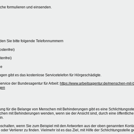
liche formulieren und einsenden.
nden Sie bitte folgende Telefonnummern
stenfrei)
tenfrei)
ie
gen gibt es das kostenlose Servicetelefon für Hörgeschädigte.
ervice der Bundesagentur für Arbeit:
https://www.arbeitsagentur.de/menschen-mit-
gen
ng für die Belange von Menschen mit Behinderungen gibt es eine Schlichtungsst
chen mit Behinderungen wenden, wenn sie der Ansicht sind, durch eine öffentliche
in.
nschalten, wenn Sie zum Beispiel mit den Antworten aus der oben genannten Kontak
der Verlierer zu finden. Vielmehr ist es das Ziel, mit Hilfe der Schlichtungsstell