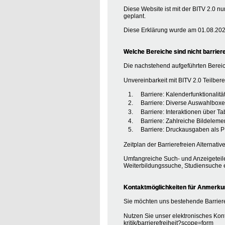
Diese Website ist mit der BITV 2.0 nu
geplant.
Diese Erklärung wurde am 01.08.2020
Welche Bereiche sind nicht barriere
Die nachstehend aufgeführten Bereic
Unvereinbarkeit mit BITV 2.0 Teilberei
Barriere: Kalenderfunktionalit
Barriere: Diverse Auswahlboxe
Barriere: Interaktionen über T
Barriere: Zahlreiche Bildele
Barriere: Druckausgaben als P
Zeitplan der Barrierefreien Alternative
Umfangreiche Such- und Anzeigeteile
Weiterbildungssuche, Studiensuche e
Kontaktmöglichkeiten für Anmerkung
Sie möchten uns bestehende Barriere
Nutzen Sie unser elektronisches Kont
kritik/barrierefreiheit?scope=form