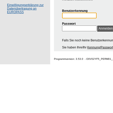
Einwilligungserklärung zur
Datenübertragung an
Benutzerkennung
EUROPASS
Passwort
Falls Sie noch keine Benutzerkennu
Sie haben Ihre/Ihr
Kennung/Passwort
Programmversion: 3.53.0 - O0V02YF5_PERM01_