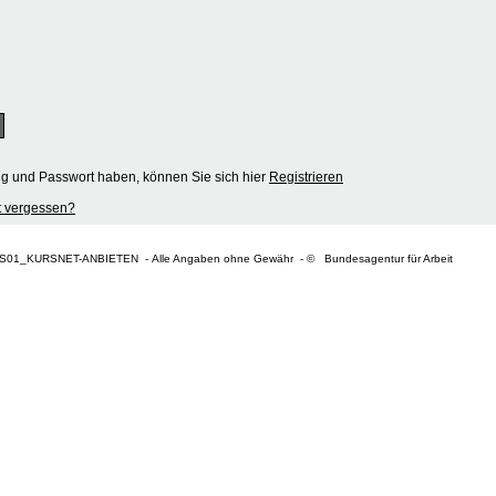
ng und Passwort haben, können Sie sich hier
Registrieren
 vergessen?
S01_KURSNET-ANBIETEN - Alle Angaben ohne Gewähr - © Bundesagentur für Arbeit