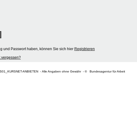
ng und Passwort haben, können Sie sich hier
Registrieren
 vergessen?
S01_KURSNET-ANBIETEN - Alle Angaben ohne Gewähr - © Bundesagentur für Arbeit