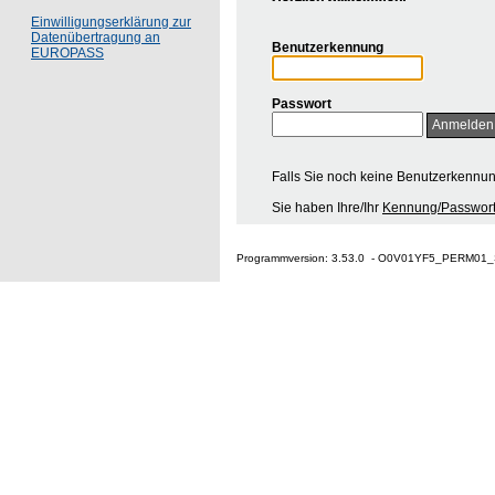
Einwilligungserklärung zur
Datenübertragung an
Benutzerkennung
EUROPASS
Passwort
Falls Sie noch keine Benutzerkennu
Sie haben Ihre/Ihr
Kennung/Passwort
Programmversion: 3.53.0 - O0V01YF5_PERM01_