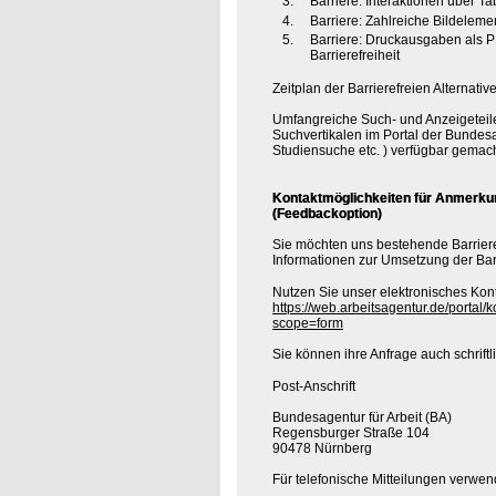
Barriere: Interaktionen über T
Barriere: Zahlreiche Bildele
Barriere: Druckausgaben als 
Barrierefreiheit
Zeitplan der Barrierefreien Alternative
Umfangreiche Such- und Anzeigeteil
Suchvertikalen im Portal der Bundesa
Studiensuche etc. ) verfügbar gemach
Kontaktmöglichkeiten für Anmerkung
(Feedbackoption)
Sie möchten uns bestehende Barrie
Informationen zur Umsetzung der Barr
Nutzen Sie unser elektronisches Kont
https://web.arbeitsagentur.de/portal/
scope=form
Sie können ihre Anfrage auch schrift
Post-Anschrift
Bundesagentur für Arbeit (BA)
Regensburger Straße 104
90478 Nürnberg
Für telefonische Mitteilungen verwe