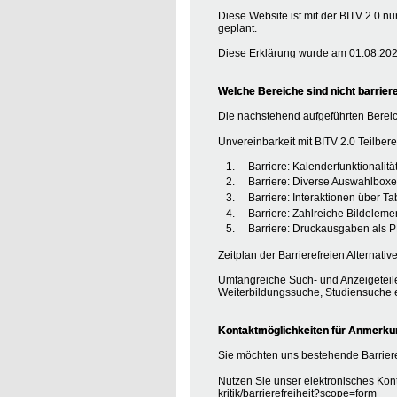
Diese Website ist mit der BITV 2.0 nu
geplant.
Diese Erklärung wurde am 01.08.2020
Welche Bereiche sind nicht barriere
Die nachstehend aufgeführten Bereic
Unvereinbarkeit mit BITV 2.0 Teilberei
Barriere: Kalenderfunktionalit
Barriere: Diverse Auswahlboxe
Barriere: Interaktionen über T
Barriere: Zahlreiche Bildele
Barriere: Druckausgaben als P
Zeitplan der Barrierefreien Alternative
Umfangreiche Such- und Anzeigeteile
Weiterbildungssuche, Studiensuche e
Kontaktmöglichkeiten für Anmerkung
Sie möchten uns bestehende Barriere
Nutzen Sie unser elektronisches Kont
kritik/barrierefreiheit?scope=form