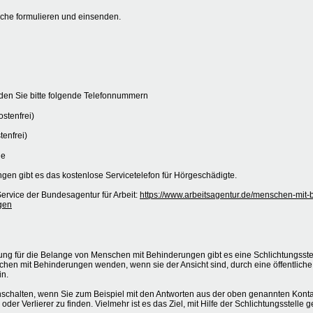
liche formulieren und einsenden.
nden Sie bitte folgende Telefonnummern
stenfrei)
tenfrei)
ie
gen gibt es das kostenlose Servicetelefon für Hörgeschädigte.
ervice der Bundesagentur für Arbeit:
https://www.arbeitsagentur.de/menschen-mit-
gen
ng für die Belange von Menschen mit Behinderungen gibt es eine Schlichtungsst
chen mit Behinderungen wenden, wenn sie der Ansicht sind, durch eine öffentliche
in.
nschalten, wenn Sie zum Beispiel mit den Antworten aus der oben genannten Kontak
der Verlierer zu finden. Vielmehr ist es das Ziel, mit Hilfe der Schlichtungsstell