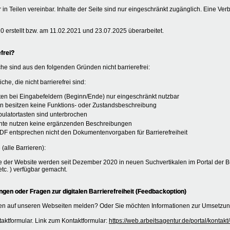
r in Teilen vereinbar. Inhalte der Seite sind nur eingeschränkt zugänglich. Eine Ver
 erstellt bzw. am 11.02.2021 und 23.07.2025 überarbeitet.
frei?
he sind aus den folgenden Gründen nicht barrierefrei:
che, die nicht barrierefrei sind:
äten bei Eingabefeldern (Beginn/Ende) nur eingeschränkt nutzbar
n besitzen keine Funktions- oder Zustandsbeschreibung
abulatortasten sind unterbrochen
mente nutzen keine ergänzenden Beschreibungen
DF entsprechen nicht den Dokumentenvorgaben für Barrierefreiheit
 (alle Barrieren):
 der Website werden seit Dezember 2020 in neuen Suchvertikalen im Portal der B
tc. ) verfügbar gemacht.
en oder Fragen zur digitalen Barrierefreiheit (Feedbackoption)
n auf unseren Webseiten melden? Oder Sie möchten Informationen zur Umsetzung 
aktformular. Link zum Kontaktformular:
https://web.arbeitsagentur.de/portal/konta