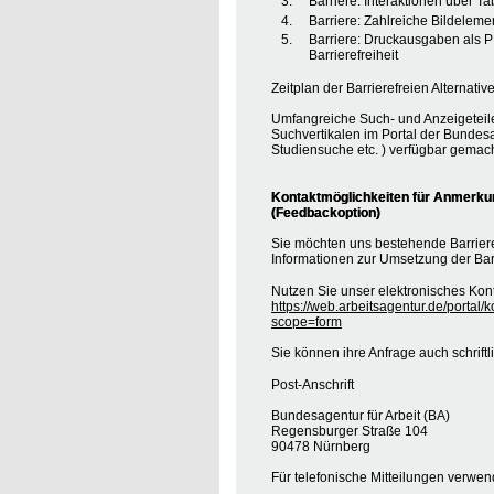
Barriere: Interaktionen über T
Barriere: Zahlreiche Bildele
Barriere: Druckausgaben als 
Barrierefreiheit
Zeitplan der Barrierefreien Alternative
Umfangreiche Such- und Anzeigeteil
Suchvertikalen im Portal der Bundesa
Studiensuche etc. ) verfügbar gemach
Kontaktmöglichkeiten für Anmerkung
(Feedbackoption)
Sie möchten uns bestehende Barrie
Informationen zur Umsetzung der Barr
Nutzen Sie unser elektronisches Kont
https://web.arbeitsagentur.de/portal/
scope=form
Sie können ihre Anfrage auch schrift
Post-Anschrift
Bundesagentur für Arbeit (BA)
Regensburger Straße 104
90478 Nürnberg
Für telefonische Mitteilungen verwe